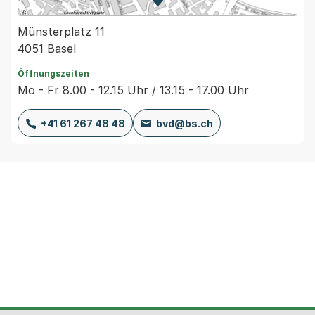
Zur Karte von MapBS.
Externer Link, wird in einem
Münsterplatz 11
4051 Basel
Öffnungszeiten
Mo - Fr 8.00 - 12.15 Uhr / 13.15 - 17.00 Uhr
+41 61 267 48 48
bvd@bs.ch