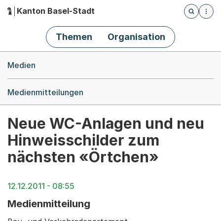
Kanton Basel-Stadt
Öffnet die
(Dieser Link führt zur Startseite)
Hauptnavigation
Themen
Organisation
Breadcrumb-Navigation
Medien
Medienmitteilungen
Neue WC-Anlagen und neu
Hinweisschilder zum
nächsten «Örtchen»
12.12.2011 - 08:55
Medienmitteilung