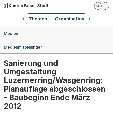
Kanton Basel-Stadt
Öffnet die
(Dieser Link führt zur Startseite)
Hauptnavigation
Themen
Organisation
Breadcrumb-Navigation
Medien
Medienmitteilungen
Sanierung und
Umgestaltung
Luzernerring/Wasgenring:
Planauflage abgeschlossen
- Baubeginn Ende März
2012