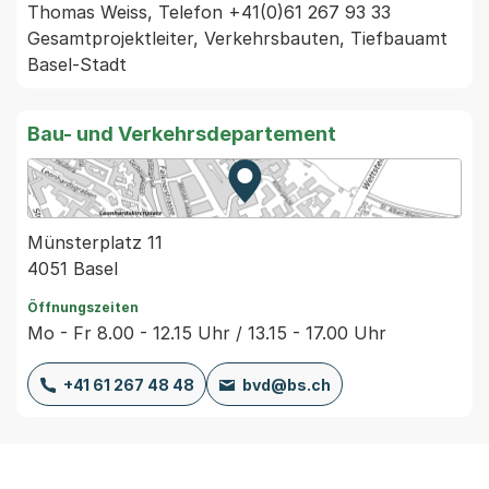
Thomas Weiss, Telefon +41(0)61 267 93 33 
Gesamtprojektleiter, Verkehrsbauten, Tiefbauamt 
Basel-Stadt
Bau- und Verkehrsdepartement
Zur Karte von MapBS.
Externer Link, wird in einem
Münsterplatz 11
4051 Basel
Öffnungszeiten
Mo - Fr 8.00 - 12.15 Uhr / 13.15 - 17.00 Uhr
+41 61 267 48 48
bvd@bs.ch