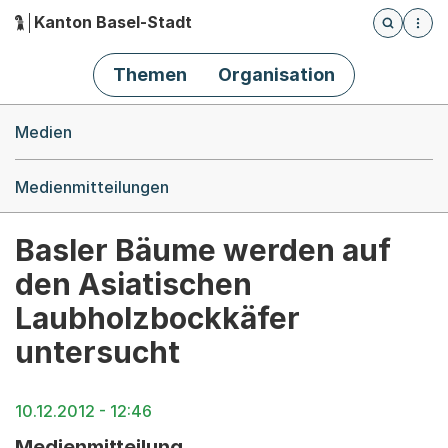
Kanton Basel-Stadt
Öffnet die
(Dieser Link führt zur Startseite)
Hauptnavigation
Themen
Organisation
Breadcrumb-Navigation
Medien
Medienmitteilungen
Basler Bäume werden auf
den Asiatischen
Laubholzbockkäfer
untersucht
10.12.2012 - 12:46
Medienmitteilung