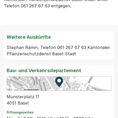
Telefon 061 267 67 63 entgegen.
Weitere Auskünfte
Stephan Ramin, Telefon 061 267 67 63 Kantonaler 
Pflanzenschutzdienst Basel-Stadt
Bau- und Verkehrsdepartement
Zur Karte von MapBS.
Externer Link, wird in einem
Münsterplatz 11
4051 Basel
Öffnungszeiten