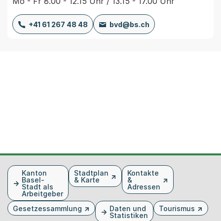
Mo - Fr 8.00 - 12.15 Uhr / 13.15 - 17.00 Uhr
+41 61 267 48 48
bvd@bs.ch
Fusszeile
Kanton
Stadtplan
Kontakte
Basel-
& Karte
&
Stadt als
Adressen
Arbeitgeber
Gesetzessammlung
Daten und
Tourismus
Statistiken