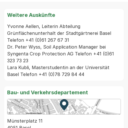
Weitere Auskünfte
Yvonne Aellen, Leiterin Abteilung 
Grünflächenunterhalt der Stadtgärtnerei Basel 
Telefon +41 (0)61 267 67 31

Dr. Peter Wyss, Soil Application Manager bei 
Syngenta Crop Protection AG Telefon +41 (0)61 
323 73 23

Lara Kubli, Masterstudentin an der Universität 
Basel Telefon +41 (0)78 729 84 44
Bau- und Verkehrsdepartement
Zur Karte von MapBS.
Externer Link, wird in einem
Münsterplatz 11
4051 Basel