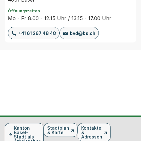
Öffnungszeiten
Mo - Fr 8.00 - 12.15 Uhr / 13.15 - 17.00 Uhr
+41 61 267 48 48
bvd@bs.ch
Fusszeile
Kanton
Stadtplan
Kontakte
Basel-
& Karte
&
Stadt als
Adressen