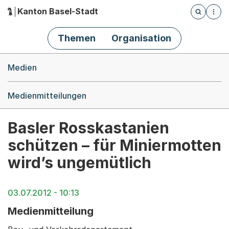
Kanton Basel-Stadt
Öffnet die
(Dieser Link führt zur Startseite)
Hauptnavigation
Themen
Organisation
Breadcrumb-Navigation
Medien
Medienmitteilungen
Basler Rosskastanien
schützen – für Miniermotten
wird’s ungemütlich
03.07.2012 - 10:13
Medienmitteilung