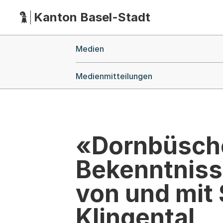
Kanton Basel-Stadt
Hauptnavigation
(Dieser Link führt zur Startseite)
Breadcrumb-Navigation
Medien
Medienmitteilungen
«Dornbüsche
Bekenntniss
von und mit
Klingental