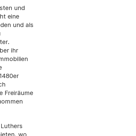
nsten und
ht eine
nden und als
u
ter.
ber ihr
Immobilien
e
 1480er
ch
re Freiräume
genommen
 Luthers
ieten, wo