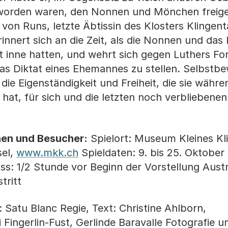
 worden waren, den Nonnen und Mönchen freigest
von Runs, letzte Äbtissin des Klosters Klingenta
innert sich an die Zeit, als die Nonnen und das 
dt inne hatten, und wehrt sich gegen Luthers Fo
as Diktat eines Ehemannes zu stellen. Selbstb
ie Eigenständigkeit und Freiheit, die sie währe
hat, für sich und die letzten noch verbliebene
nen und Besucher:
Spielort: Museum Kleines Kli
sel,
www.mkk.ch
Spieldaten: 9. bis 25. Oktober 
ss: 1/2 Stunde vor Beginn der Vorstellung Austr
tritt
g: Satu Blanc Regie, Text: Christine Ahlborn,
Fingerlin-Fust, Gerlinde Baravalle Fotografie un