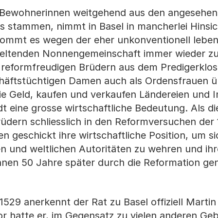
n Bewohnerinnen weitgehend aus den angesehe
 stammen, nimmt in Basel in mancherlei Hinsic
 kommt es wegen der eher unkonventionell lebe
geltenden Nonnengemeinschaft immer wieder z
reformfreudigen Brüdern aus dem Predigerklos
chäftstüchtigen Damen auch als Ordensfrauen ü
ie Geld, kaufen und verkaufen Ländereien und 
t eine grosse wirtschaftliche Bedeutung. Als di
rüdern schliesslich in den Reformversuchen der
n geschickt ihre wirtschaftliche Position, um si
hen und weltlichen Autoritäten zu wehren und ih
e ihnen 50 Jahre später durch die Reformation 
1529 anerkennt der Rat zu Basel offiziell Martin
r hatte er, im Gegensatz zu vielen anderen Geb