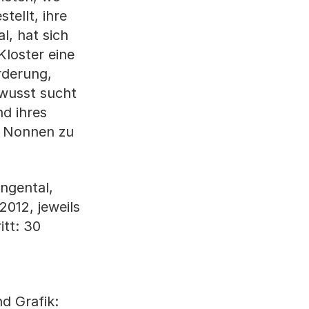
ellt, ihre
l, hat sich
Kloster eine
rderung,
ewusst sucht
nd ihres
n Nonnen zu
ngental,
2012, jeweils
itt: 30
d Grafik: