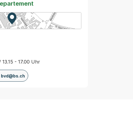
departement
Zur Karte von MapBS.
Externer Link, wird in einem neuen Tab oder Fenster
/ 13.15 - 17.00 Uhr
bvd@bs.ch