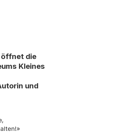
öffnet die
seums Kleines
Autorin und
e,
halten!»