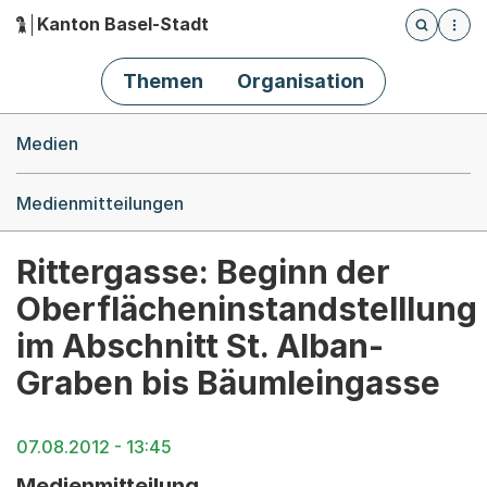
Kanton Basel-Stadt
Öffnet die
(Dieser Link führt zur Startseite)
Hauptnavigation
Themen
Organisation
Breadcrumb-Navigation
Medien
Medienmitteilungen
Rittergasse: Beginn der
Oberflächeninstandstelllung
im Abschnitt St. Alban-
Graben bis Bäumleingasse
07.08.2012 - 13:45
Medienmitteilung