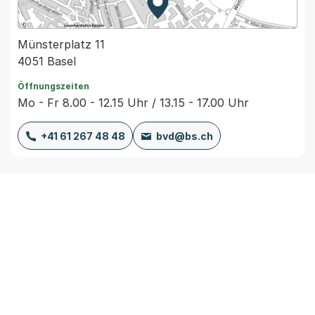
Zur Karte von MapBS.
Externer Link, wird in einem
Münsterplatz 11
4051 Basel
Öffnungszeiten
Mo - Fr 8.00 - 12.15 Uhr / 13.15 - 17.00 Uhr
+41 61 267 48 48
bvd@bs.ch