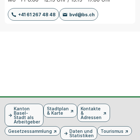
+41 61 267 48 48
bvd@bs.ch
Fusszeile
Kanton
Stadtplan
Kontakte
Basel-
& Karte
&
Stadt als
Adressen
Arbeitgeber
Gesetzessammlung
Daten und
Tourismus
Statistiken