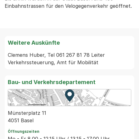
Einbahnstrassen für den Velogegenverkehr geöffnet.
Weitere Auskünfte
Clemens Huber, Tel 061 267 81 78 Leiter 
Verkehrssteuerung, Amt für Mobilität 
Bau- und Verkehrsdepartement
Zur Karte von MapBS.
Externer Link, wird in einem
Münsterplatz 11
4051 Basel
Öffnungszeiten
Mo - Fr 8.00 - 12.15 Uhr / 13.15 - 17.00 Uhr