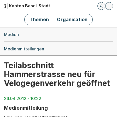
Kanton Basel-Stadt
Öffnet die
(Dieser Link führt zur Startseite)
Hauptnavigation
Themen
Organisation
Breadcrumb-Navigation
Medien
Medienmitteilungen
Teilabschnitt
Hammerstrasse neu für
Velogegenverkehr geöffnet
26.04.2012 - 10:22
Medienmitteilung