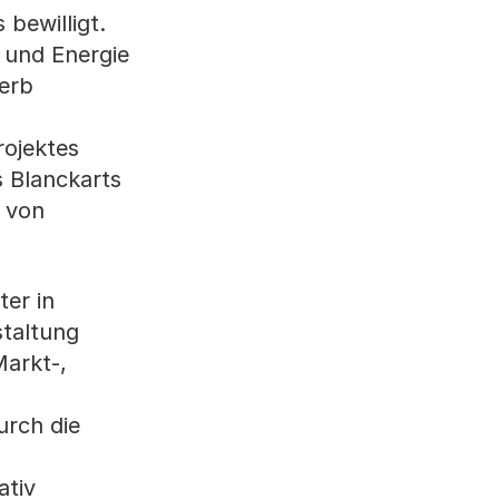
bewilligt.
 und Energie
werb
rojektes
s Blanckarts
’ von
ter in
taltung
Markt-,
urch die
ativ