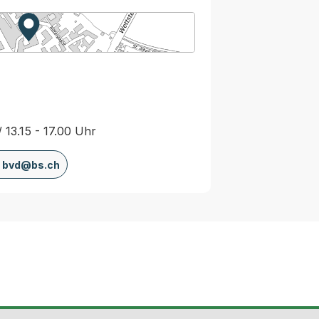
Zur Karte von MapBS.
Externer Link, wird in einem neuen Tab oder Fenster
/ 13.15 - 17.00 Uhr
bvd@bs.ch