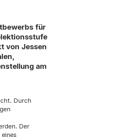
ttbewerbs für
lektionsstufe
kt von Jessen
alen,
enstellung am
acht. Durch
igen
erden. Der
 eines