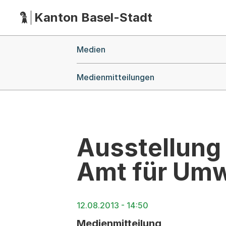
Kanton Basel-Stadt
Hauptnavigation
(Dieser Link führt zur Startseite)
Breadcrumb-Navigation
Medien
Medienmitteilungen
Ausstellung
Amt für Umw
12.08.2013 - 14:50
Medienmitteilung