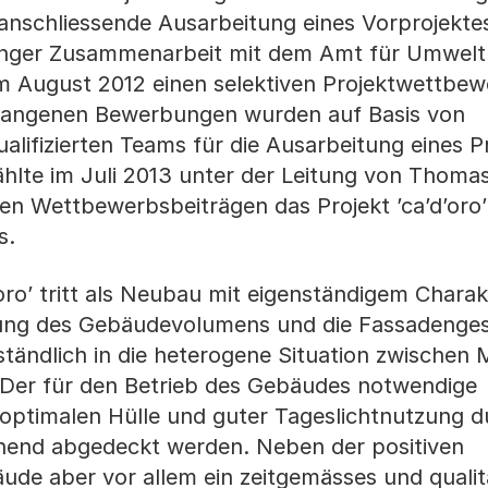
nschliessende Ausarbeitung eines Vorprojektes 
nger Zusammenarbeit mit dem Amt für Umwelt
im August 2012 einen selektiven Projektwettbe
gangenen Bewerbungen wurden auf Basis von
alifizierten Teams für die Ausarbeitung eines P
ählte im Juli 2013 unter der Leitung von Thoma
en Wettbewerbsbeiträgen das Projekt ’ca’d’oro
s.
’oro’ tritt als Neubau mit eigenständigem Charak
lung des Gebäudevolumens und die Fassadenges
ständlich in die heterogene Situation zwischen 
 Der für den Betrieb des Gebäudes notwendige
optimalen Hülle und guter Tageslichtnutzung d
gehend abgedeckt werden. Neben der positiven
de aber vor allem ein zeitgemässes und qualit