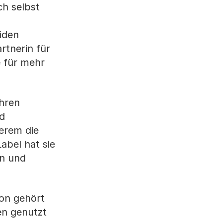
h selbst
eiden
rtnerin für
e für mehr
ihren
nd
erem die
abel hat sie
en und
ion gehört
en genutzt