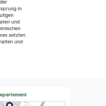
 der
rsprung in
utigen
raten und
heimischen
mes setzten
rhalten und
departement