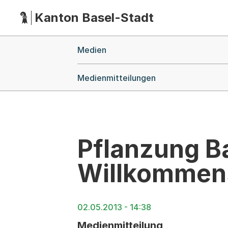
Kanton Basel-Stadt
Hauptnavigation
(Dieser Link führt zur Startseite)
Breadcrumb-Navigation
Medien
Medienmitteilungen
Pflanzung B
Willkommens
02.05.2013 - 14:38
Medienmitteilung