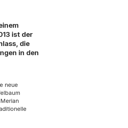
 einem
13 ist der
lass, die
ingen in den
re neue
pfelbaum
 Merian
ditionelle