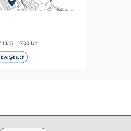
Zur Karte von MapBS.
Externer Link, wird in einem neuen Tab oder Fenster
/ 13.15 - 17.00 Uhr
bvd@bs.ch