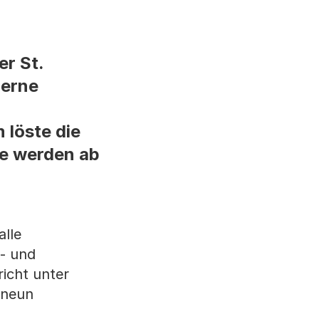
er St.
derne
 löste die
e werden ab
alle
t- und
icht unter
 neun