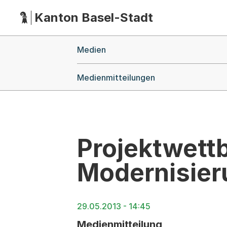
Kanton Basel-Stadt
Hauptnavigation
(Dieser Link führt zur Startseite)
Breadcrumb-Navigation
Medien
Medienmitteilungen
Projektwett
Modernisier
29.05.2013 - 14:45
Medienmitteilung