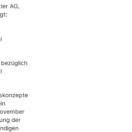
ler AG,
gt:
l
 bezüglich
l
bskonzepte
in
 November
nung der
endigen