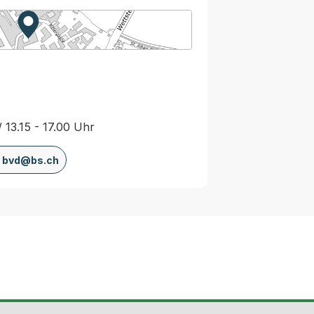
Zur Karte von MapBS.
Externer Link, wird in einem neuen Tab oder Fenster
/ 13.15 - 17.00 Uhr
bvd@bs.ch