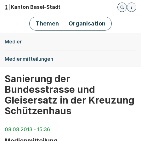
Kanton Basel-Stadt
Öffnet die
(Dieser Link führt zur Startseite)
Hauptnavigation
Themen
Organisation
Breadcrumb-Navigation
Medien
Medienmitteilungen
Sanierung der
Bundesstrasse und
Gleisersatz in der Kreuzung
Schützenhaus
08.08.2013 - 15:36
Medienmitteilung