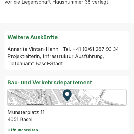
vor die Liegenschaft Hausnummer 38 verlegt.
Weitere Auskünfte
Annarita Vintan-Hann,  Tel. +41 (0)61 267 93 34 
Projektleiterin, Infrastruktur Ausführung, 
Tiefbauamt Basel-Stadt
Bau- und Verkehrsdepartement
Zur Karte von MapBS.
Externer Link, wird in einem
Münsterplatz 11
4051 Basel
Öffnungszeiten