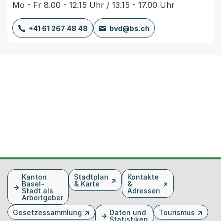
Mo - Fr 8.00 - 12.15 Uhr / 13.15 - 17.00 Uhr
+41 61 267 48 48
bvd@bs.ch
Fusszeile
Kanton
Stadtplan
Kontakte
Basel-
& Karte
&
Stadt als
Adressen
Arbeitgeber
Gesetzessammlung
Daten und
Tourismus
Statistiken