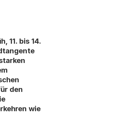
11. bis 14.
rdtangente
starken
nem
ischen
für den
ie
erkehren wie