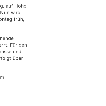
g, auf Höhe
 Nun wird
ontag früh,
enende
rrt. Für den
trasse und
rfolgt über
um