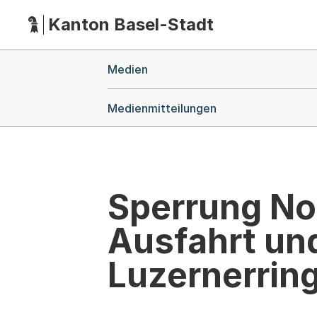
Kanton Basel-Stadt
Hauptnavigation
(Dieser Link führt zur Startseite)
Breadcrumb-Navigation
Medien
Medienmitteilungen
Sperrung No
Ausfahrt un
Luzernerrin