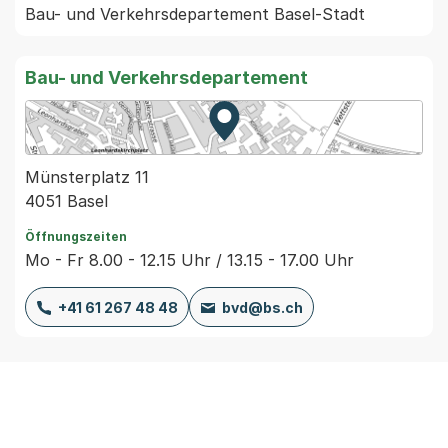
Bau- und Verkehrsdepartement Basel-Stadt 
Bau- und Verkehrsdepartement
Zur Karte von MapBS.
Externer Link, wird in einem
Münsterplatz 11
4051 Basel
Öffnungszeiten
Mo - Fr 8.00 - 12.15 Uhr / 13.15 - 17.00 Uhr
+41 61 267 48 48
bvd@bs.ch