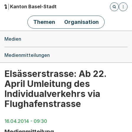
Kanton Basel-Stadt
Öffnet die
(Dieser Link führt zur Startseite)
Hauptnavigation
Themen
Organisation
Breadcrumb-Navigation
Medien
Medienmitteilungen
Elsässerstrasse: Ab 22.
April Umleitung des
Individualverkehrs via
Flughafenstrasse
16.04.2014 - 09:30
Medienmitteilung