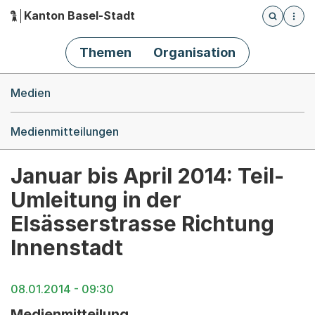
Kanton Basel-Stadt
Öffnet die
(Dieser Link führt zur Startseite)
Hauptnavigation
Themen
Organisation
Breadcrumb-Navigation
Medien
Medienmitteilungen
Januar bis April 2014: Teil-
Umleitung in der
Elsässerstrasse Richtung
Innenstadt
08.01.2014 - 09:30
Medienmitteilung