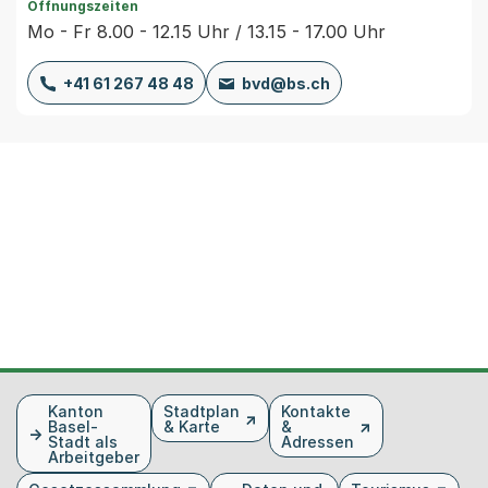
Öffnungszeiten
Mo - Fr 8.00 - 12.15 Uhr / 13.15 - 17.00 Uhr
+41 61 267 48 48
bvd@bs.ch
Fusszeile
Kanton
Stadtplan
Kontakte
Basel-
& Karte
&
Stadt als
Adressen
Arbeitgeber