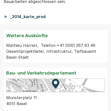
Bauarbeiten abgeschlossen sein.
_2014_karte_prod
Weitere Auskünfte
Mathieu Harnist,  Telefon +41 (0)61 267 63 46 
Gesamtprojektleiter, Infrastruktur, Tiefbauamt 
Basel-Stadt
Bau- und Verkehrsdepartement
Zur Karte von MapBS.
Externer Link, wird in einem
Münsterplatz 11
4051 Basel