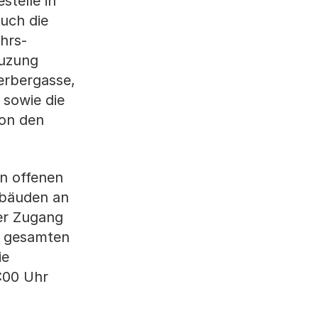
stelle in
auch die
hrs-
euzung
erbergasse,
 sowie die
von den
in offenen
ebäuden an
er Zugang
r gesamten
ie
2:00 Uhr