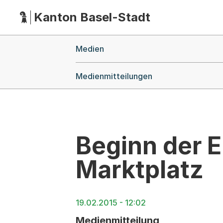
Kanton Basel-Stadt
Hauptnavigation
(Dieser Link führt zur Startseite)
Breadcrumb-Navigation
Medien
Medienmitteilungen
Beginn der
Marktplatz
19.02.2015 - 12:02
Medienmitteilung