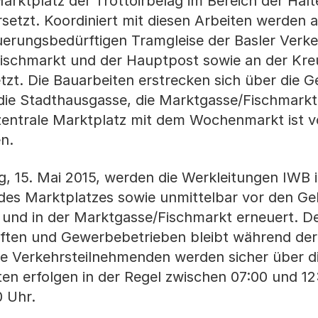
rktplatz der Trottoirbelag im Bereich der Halte
rsetzt. Koordiniert mit diesen Arbeiten werden 
erungsbedürftigen Tramgleise der Basler Verke
Fischmarkt und der Hauptpost sowie an der Kr
tzt. Die Bauarbeiten erstrecken sich über die G
die Stadthausgasse, die Marktgasse/Fischmarkt
zentrale Marktplatz mit dem Wochenmarkt ist 
n.
g, 15. Mai 2015, werden die Werkleitungen IWB 
 des Marktplatzes sowie unmittelbar vor den G
z und in der Marktgasse/Fischmarkt erneuert. D
ften und Gewerbebetrieben bleibt während de
he Verkehrsteilnehmenden werden sicher über d
iten erfolgen in der Regel zwischen 07:00 und 1
0 Uhr.