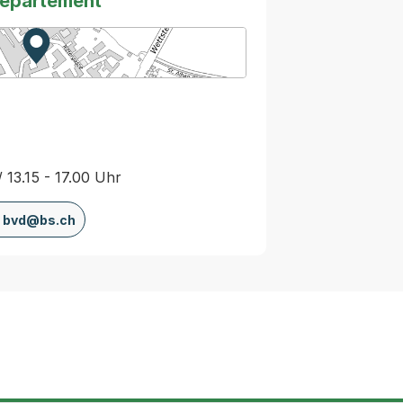
departement
Zur Karte von MapBS.
Externer Link, wird in einem neuen Tab oder Fenster
/ 13.15 - 17.00 Uhr
bvd@bs.ch