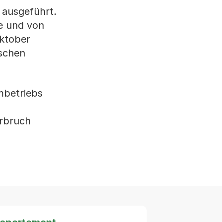
 ausgeführt.
se und von
Oktober
ischen
mbetriebs
erbruch