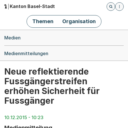
Kanton Basel-Stadt
Öffnet die
(Dieser Link führt zur Startseite)
Hauptnavigation
Themen
Organisation
Breadcrumb-Navigation
Medien
Medienmitteilungen
Neue reflektierende
Fussgängerstreifen
erhöhen Sicherheit für
Fussgänger
10.12.2015 - 10:23
Medienmitteilung