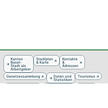
Fusszeile
Kanton
Stadtplan
Kontakte
Basel-
& Karte
&
Stadt als
Adressen
Arbeitgeber
Gesetzessammlung
Daten und
Tourismus
Statistiken
Veranstaltungen
Publikationen
Medien
Kantonsblatt
Bilddatenbank
Organigramm
Gebärdensprache