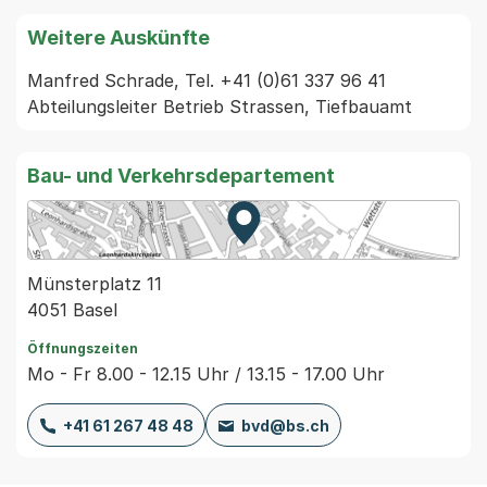
Weitere Auskünfte
Manfred Schrade, Tel. +41 (0)61 337 96 41 
Abteilungsleiter Betrieb Strassen, Tiefbauamt
Bau- und Verkehrsdepartement
Zur Karte von MapBS.
Externer Link, wird in einem
Münsterplatz 11
4051 Basel
Öffnungszeiten
Mo - Fr 8.00 - 12.15 Uhr / 13.15 - 17.00 Uhr
+41 61 267 48 48
bvd@bs.ch