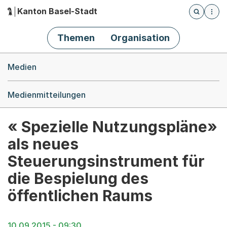
Kanton Basel-Stadt
Öffnet die
(Dieser Link führt zur Startseite)
Hauptnavigation
Themen
Organisation
Breadcrumb-Navigation
Medien
Medienmitteilungen
« Spezielle Nutzungspläne»
als neues
Steuerungsinstrument für
die Bespielung des
öffentlichen Raums
10.09.2015 - 09:30