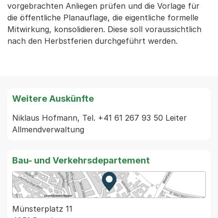
vorgebrachten Anliegen prüfen und die Vorlage für
die öffentliche Planauflage, die eigentliche formelle
Mitwirkung, konsolidieren. Diese soll voraussichtlich
nach den Herbstferien durchgeführt werden.
Weitere Auskünfte
Niklaus Hofmann, Tel. +41 61 267 93 50 Leiter 
Allmendverwaltung 
Bau- und Verkehrsdepartement
Zur Karte von MapBS.
Externer Link, wird in einem
Münsterplatz 11