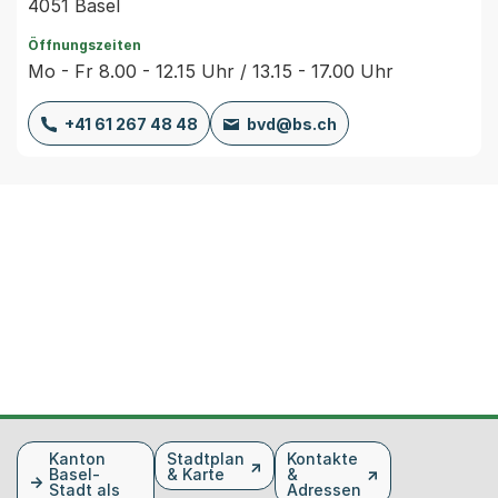
4051 Basel
Öffnungszeiten
Mo - Fr 8.00 - 12.15 Uhr / 13.15 - 17.00 Uhr
+41 61 267 48 48
bvd@bs.ch
Fusszeile
Kanton
Stadtplan
Kontakte
Basel-
& Karte
&
Stadt als
Adressen