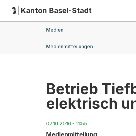
Kanton Basel-Stadt
Hauptnavigation
(Dieser Link führt zur Startseite)
Breadcrumb-Navigation
Medien
Medienmitteilungen
Betrieb Tie
elektrisch 
07.10.2016 - 11:55
Medienmitteilung