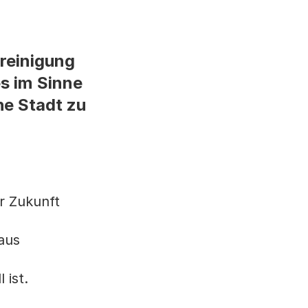
reinigung
s im Sinne
he Stadt zu
er Zukunft
 aus
 ist.