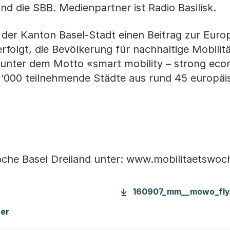
nd die SBB. Medienpartner ist Radio Basilisk.
t der Kanton Basel-Stadt einen Beitrag zur Euro
erfolgt, die Bevölkerung für nachhaltige Mobilit
hr unter dem Motto «smart mobility – strong ec
 2‘000 teilnehmende Städte aus rund 45 europä
oche Basel Dreiland unter: www.mobilitaetswoc
160907_mm__mowo_fly
er