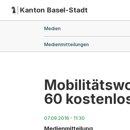
Kanton Basel-Stadt
Hauptnavigation
(Dieser Link führt zur Startseite)
Breadcrumb-Navigation
Medien
Medienmitteilungen
Mobilitätswo
60 kostenlos
07.09.2016 - 11:30
Medienmitteilung