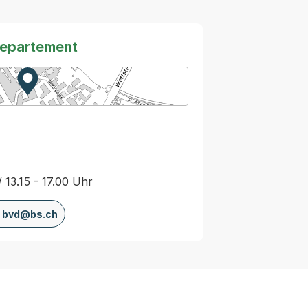
departement
Zur Karte von MapBS.
Externer Link, wird in einem neuen Tab oder Fenster
/ 13.15 - 17.00 Uhr
bvd@bs.ch