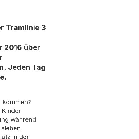
r Tramlinie 3
r 2016 über
r
en. Jeden Tag
e.
 zu kommen?
 Kinder
rung während
 sieben
atz in der