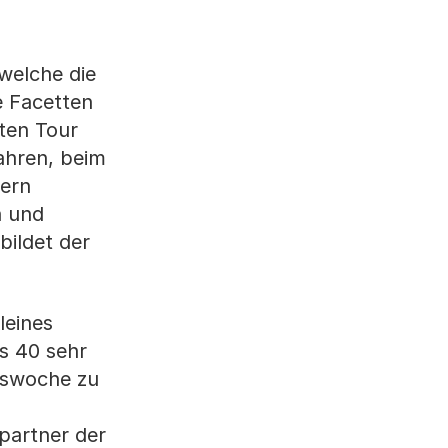
welche die
e Facetten
ten Tour
ahren, beim
lern
n und
bildet der
leines
s 40 sehr
ätswoche zu
partner der