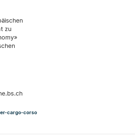
päischen
ät zu
onomy»
ischen
he.bs.ch
er-cargo-corso