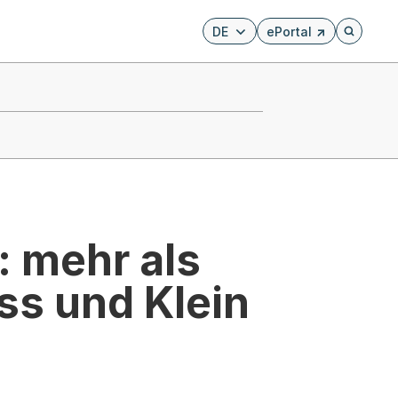
DE
ePortal
Externer Link, wird i
Öffnet di
: mehr als
ss und Klein