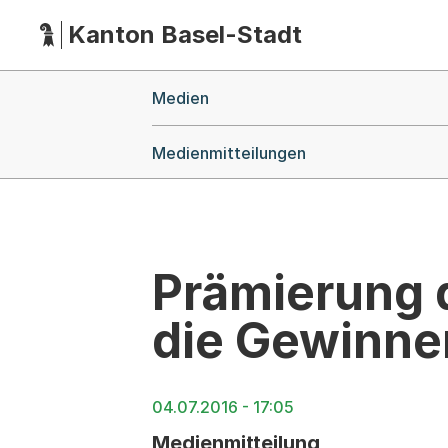
Kanton Basel-Stadt
Hauptnavigation
(Dieser Link führt zur Startseite)
Breadcrumb-Navigation
Medien
Medienmitteilungen
Prämierung 
die Gewinne
04.07.2016 - 17:05
Medienmitteilung