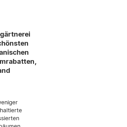
gärtnerei
schönsten
tanischen
aumrabatten,
tand
weniger
altierte
sierten
nbäumen