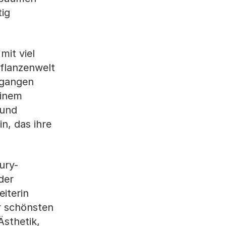
tig
it viel
Pflanzenwelt
rgangen
einem
 und
n, das ihre
ury-
der
iterin
r schönsten
sthetik,