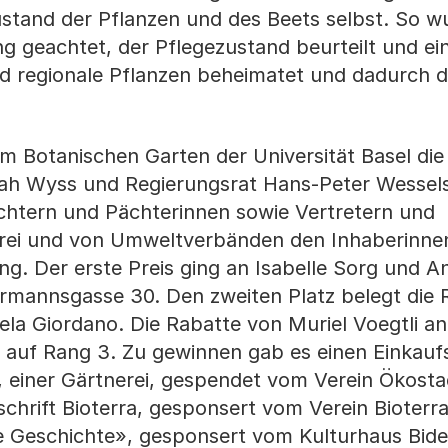
stand der Pflanzen und des Beets selbst. So wu
 geachtet, der Pflegezustand beurteilt und ei
d regionale Pflanzen beheimatet und dadurch d
im Botanischen Garten der Universität Basel di
arah Wyss und Regierungsrat Hans-Peter Wessel
ächtern und Pächterinnen sowie Vertretern und
erei und von Umweltverbänden den Inhaberinnen
g. Der erste Preis ging an Isabelle Sorg und A
Birmannsgasse 30. Den zweiten Platz belegt die 
ela Giordano. Die Rabatte von Muriel Voegtli an
s auf Rang 3. Zu gewinnen gab es einen Einkauf
, einer Gärtnerei, gespendet vom Verein Ökostad
chrift Bioterra, gesponsert vom Verein Bioterr
 Geschichte», gesponsert vom Kulturhaus Bide