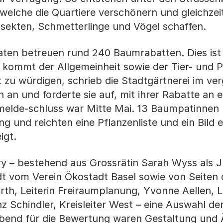
 welche die Quartiere verschönern und gleichzei
sekten, Schmetterlinge und Vögel schaffen.
n betreuen rund 240 Baumrabatten. Dies ist m
 kommt der Allgemeinheit sowie der Tier- und 
zu würdigen, schrieb die Stadtgärtnerei im ve
 an und forderte sie auf, mit ihrer Rabatte an 
elde-schluss war Mitte Mai. 13 Baumpatinnen
 und reichten eine Pflanzenliste und ein Bild ei
igt.
ry – bestehend aus Grossrätin Sarah Wyss als J
dt vom Verein Ökostadt Basel sowie von Seiten 
th, Leiterin Freiraumplanung, Yvonne Aellen, Le
z Schindler, Kreisleiter West – eine Auswahl de
bend für die Bewertung waren Gestaltung und Ä