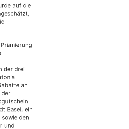
rde auf die
ngeschätzt,
ie
e Prämierung
s
 der drei
ntonia
Rabatte an
 der
sgutschein
t Basel, ein
a sowie den
r und