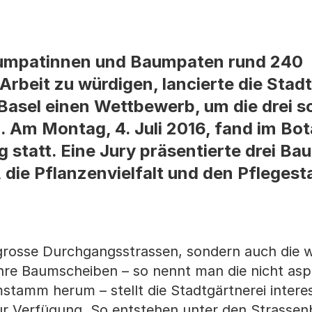
aumpatinnen und Baumpaten rund 240
rbeit zu würdigen, lancierte die Stadt
asel einen Wettbewerb, um die drei 
 Am Montag, 4. Juli 2016, fand im Bo
g statt. Eine Jury präsentierte drei B
, die Pflanzenvielfalt und den Pfleges
rosse Durchgangsstrassen, sondern auch die 
hre Baumscheiben – so nennt man die nicht asph
amm herum – stellt die Stadtgärtnerei interes
ur Verfügung. So entstehen unter den Strasse