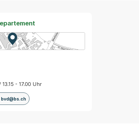
departement
Zur Karte von MapBS.
Externer Link, wird in einem neuen Tab oder Fenster
/ 13.15 - 17.00 Uhr
bvd@bs.ch