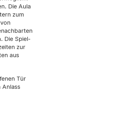
n. Die Aula
stern zum
 von
enachbarten
 Die Spiel-
eiten zur
ten aus
fenen Tür
n Anlass