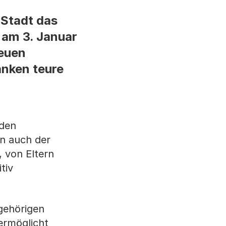
-Stadt das
 am 3. Januar
neuen
anken teure
 den
nn auch der
 von Eltern
tiv
gehörigen
ermöglicht