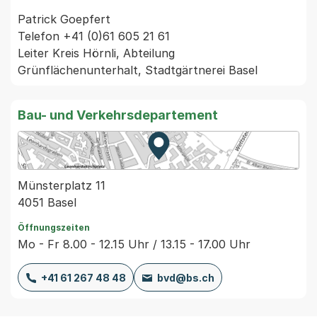
Patrick Goepfert

Telefon +41 (0)61 605 21 61

Leiter Kreis Hörnli, Abteilung 
Bau- und Verkehrsdepartement
Zur Karte von MapBS.
Externer Link, wird in einem
Münsterplatz 11
4051 Basel
Öffnungszeiten
Mo - Fr 8.00 - 12.15 Uhr / 13.15 - 17.00 Uhr
+41 61 267 48 48
bvd@bs.ch