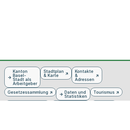
Fusszeile
Kanton
Stadtplan
Kontakte
Basel-
& Karte
&
Stadt als
Adressen
Arbeitgeber
Gesetzessammlung
Daten und
Tourismus
Statistiken
Veranstaltungen
Publikationen
Medien
Kantonsblatt
Bilddatenbank
Organigramm
Gebärdensprache