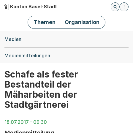
Kanton Basel-Stadt
Öffnet die
(Dieser Link führt zur Startseite)
Hauptnavigation
Themen
Organisation
Breadcrumb-Navigation
Medien
Medienmitteilungen
Schafe als fester
Bestandteil der
Mäharbeiten der
Stadtgärtnerei
18.07.2017 - 09:30
Medienmitteilung