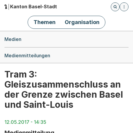
Kanton Basel-Stadt
Öffnet die
(Dieser Link führt zur Startseite)
Hauptnavigation
Themen
Organisation
Breadcrumb-Navigation
Medien
Medienmitteilungen
Tram 3:
Gleiszusammenschluss an
der Grenze zwischen Basel
und Saint-Louis
12.05.2017 - 14:35
Medienmitteilung