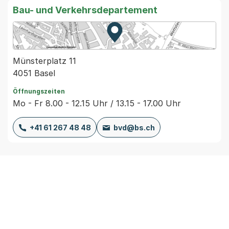
Bau- und Verkehrsdepartement
Zur Karte von MapBS.
Externer Link, wird in einem
Münsterplatz 11
4051 Basel
Öffnungszeiten
Mo - Fr 8.00 - 12.15 Uhr / 13.15 - 17.00 Uhr
+41 61 267 48 48
bvd@bs.ch