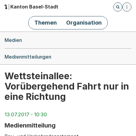
Kanton Basel-Stadt
Öffnet die
(Dieser Link führt zur Startseite)
Hauptnavigation
Themen
Organisation
Breadcrumb-Navigation
Medien
Medienmitteilungen
Wettsteinallee:
Vorübergehend Fahrt nur in
eine Richtung
13.07.2017 - 10:30
Medienmitteilung