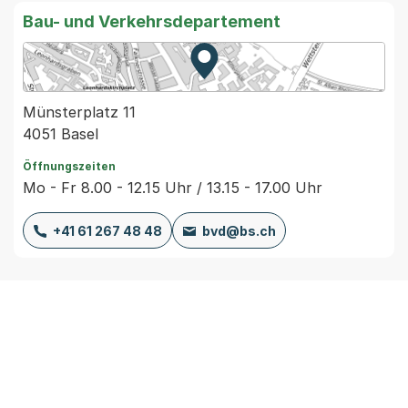
Bau- und Verkehrsdepartement
Zur Karte von MapBS.
Externer Link, wird in einem
Münsterplatz 11
4051 Basel
Öffnungszeiten
Mo - Fr 8.00 - 12.15 Uhr / 13.15 - 17.00 Uhr
+41 61 267 48 48
bvd@bs.ch