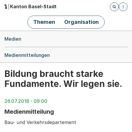
Kanton Basel-Stadt
Öffnet die
(Dieser Link führt zur Startseite)
Hauptnavigation
Themen
Organisation
Breadcrumb-Navigation
Medien
Medienmitteilungen
Bildung braucht starke
Fundamente. Wir legen sie.
26.07.2018 - 09:00
Medienmitteilung
Bau- und Verkehrsdepartement