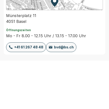
Zur Karte von MapBS.
Externer Link, wird in einem
Münsterplatz 11
4051 Basel
Öffnungszeiten
Mo - Fr 8.00 - 12.15 Uhr / 13.15 - 17.00 Uhr
+41 61 267 48 48
bvd@bs.ch