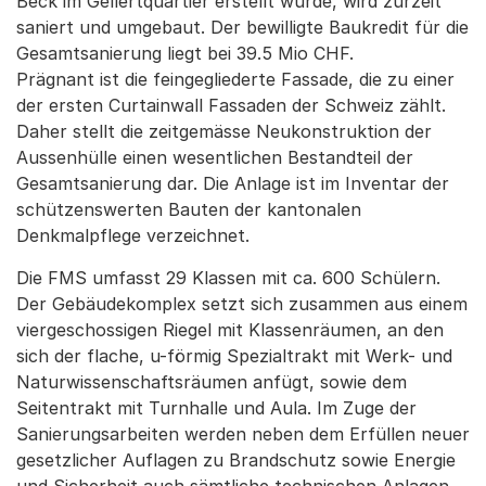
Beck im Gellertquartier erstellt wurde, wird zurzeit
saniert und umgebaut. Der bewilligte Baukredit für die
Gesamtsanierung liegt bei 39.5 Mio CHF.
Prägnant ist die feingegliederte Fassade, die zu einer
der ersten Curtainwall Fassaden der Schweiz zählt.
Daher stellt die zeitgemässe Neukonstruktion der
Aussenhülle einen wesentlichen Bestandteil der
Gesamtsanierung dar. Die Anlage ist im Inventar der
schützenswerten Bauten der kantonalen
Denkmalpflege verzeichnet.
Die FMS umfasst 29 Klassen mit ca. 600 Schülern.
Der Gebäudekomplex setzt sich zusammen aus einem
viergeschossigen Riegel mit Klassenräumen, an den
sich der flache, u-förmig Spezialtrakt mit Werk- und
Naturwissenschaftsräumen anfügt, sowie dem
Seitentrakt mit Turnhalle und Aula. Im Zuge der
Sanierungsarbeiten werden neben dem Erfüllen neuer
gesetzlicher Auflagen zu Brandschutz sowie Energie
und Sicherheit auch sämtliche technischen Anlagen