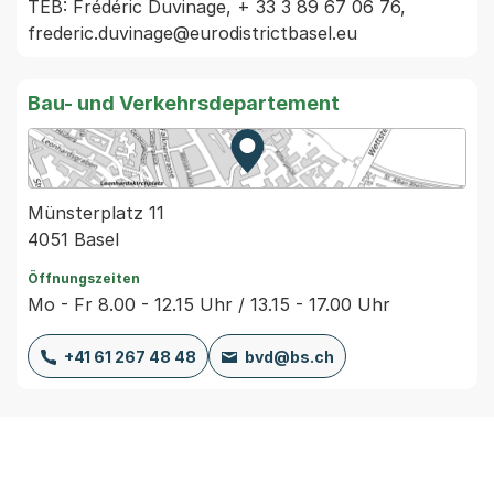
TEB: Frédéric Duvinage, + 33 3 89 67 06 76, 
Bau- und Verkehrsdepartement
Zur Karte von MapBS.
Externer Link, wird in einem
Münsterplatz 11
4051 Basel
Öffnungszeiten
Mo - Fr 8.00 - 12.15 Uhr / 13.15 - 17.00 Uhr
+41 61 267 48 48
bvd@bs.ch