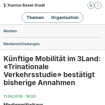
Kanton Basel-Stadt
Öffnet die
(Dieser Link führt zur Startseite)
Hauptnavigation
Themen
Organisation
Breadcrumb-Navigation
Medien
Medienmitteilungen
Künftige Mobilität im 3Land:
«Trinationale
Verkehrsstudie» bestätigt
bisherige Annahmen
11.06.2018 - 18:00
Medienmitteilung