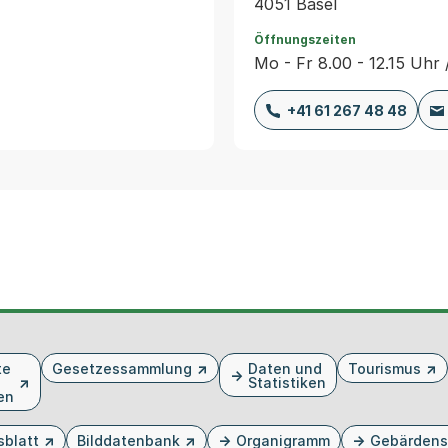
4051 Basel
Öffnungszeiten
Mo - Fr 8.00 - 12.15 Uhr 
+41 61 267 48 48
te
Gesetzessammlung
Daten und
Tourismus
Statistiken
en
sblatt
Bilddatenbank
Organigramm
Gebärdens