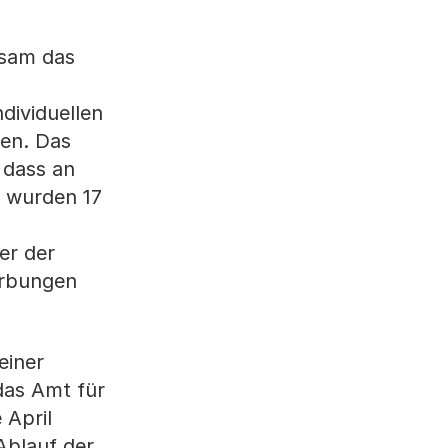
nsam das
dividuellen
nen. Das
 dass an
t wurden 17
er der
erbungen
einer
das Amt für
 April
Ablauf der