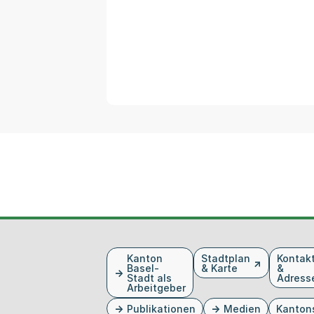
Fusszeile
Kanton
Stadtplan
Kontak
Basel-
& Karte
&
Stadt als
Adress
Arbeitgeber
Publikationen
Medien
Kanton