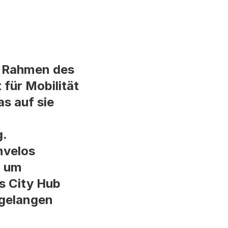
m Rahmen des
für Mobilität
s auf sie
g.
nvelos
, um
s City Hub
 gelangen