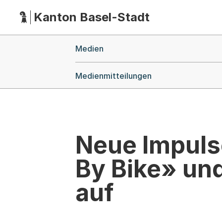
Kanton Basel-Stadt
Hauptnavigation
(Dieser Link führt zur Startseite)
Breadcrumb-Navigation
Medien
Medienmitteilungen
Neue Impulse
By Bike» un
auf