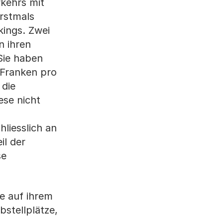
kehrs mit
rstmals
kings. Zwei
n ihren
Sie haben
 Franken pro
 die
ese nicht
hliesslich an
il der
se
ze auf ihrem
stellplätze,