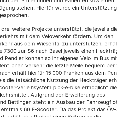
auch den Patientinnen und Patienten sowie den
gung stehen. Hierfür wurde ein Unterstützungs
gesprochen.
ei weitere Projekte unterstützt, die jeweils di
Verkehrs mit dem Veloverkehr fördern. Um den
kehr aus dem Wiesental zu unterstützen, erhal
e 7300 zur S6 nach Basel jeweils einen Heckträ
nd Pendler können so ihr eigenes Velo im Bus 
entlichen Verkehr die letzte Meile bequem per 
rach erhält hierfür 15‘000 Franken aus dem Pen
eis die tatsächliche Nutzung der Heckträger er
cooter-Verleihsystem pick-e-bike ermöglicht die
kehrsmittel. Aufgrund der Erweiterung des
nd Bettingen steht ein Ausbau der Fahrzeugflot
erstmals 60 E-Scooter. Da das Projekt das ÖV
, erhält das Projekt einen Beitrag an die