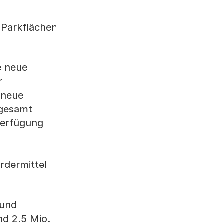
 Parkflächen
e neue
r
 neue
sgesamt
Verfügung
rdermittel
 und
nd 2.5 Mio.