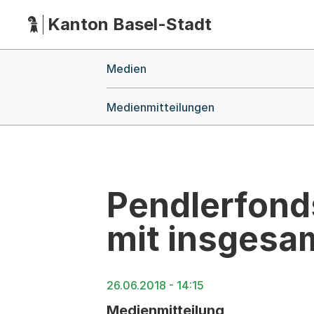
Kanton Basel-Stadt
Hauptnavigation
(Dieser Link führt zur Startseite)
Breadcrumb-Navigation
Medien
Medienmitteilungen
Pendlerfonds
mit insgesa
26.06.2018 - 14:15
Medienmitteilung