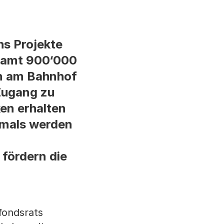
hs Projekte
esamt 900‘000
on am Bahnhof
Zugang zu
ken erhalten
tmals werden
fördern die
fondsrats