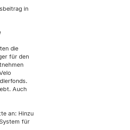
beitrag in
e
ten die
ger für den
mitnehmen
Velo
dlerfonds.
hebt. Auch
te an: Hinzu
-System für