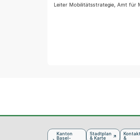
Fusszeile
Kanton
Stadtplan
Kontak
Basel-
& Karte
&