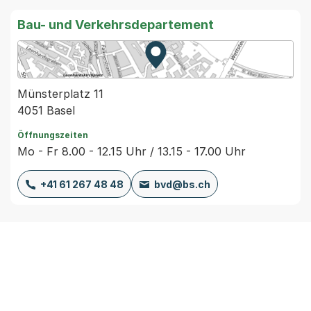
Bau- und Verkehrsdepartement
Zur Karte von MapBS.
Externer Link, wird in einem
Münsterplatz 11
4051 Basel
Öffnungszeiten
Mo - Fr 8.00 - 12.15 Uhr / 13.15 - 17.00 Uhr
+41 61 267 48 48
bvd@bs.ch