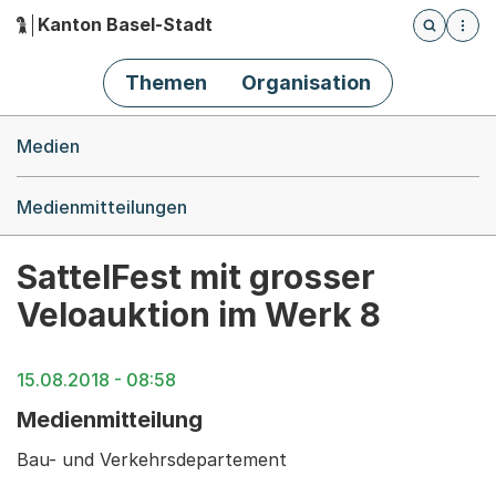
Kanton Basel-Stadt
Öffnet die
(Dieser Link führt zur Startseite)
Hauptnavigation
Themen
Organisation
Breadcrumb-Navigation
Medien
Medienmitteilungen
SattelFest mit grosser
Veloauktion im Werk 8
15.08.2018 - 08:58
Medienmitteilung
Bau- und Verkehrsdepartement