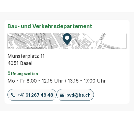
Bau- und Verkehrsdepartement
Zur Karte von MapBS.
Externer Link, wird in einem
Münsterplatz 11
4051 Basel
Öffnungszeiten
Mo - Fr 8.00 - 12.15 Uhr / 13.15 - 17.00 Uhr
+41 61 267 48 48
bvd@bs.ch