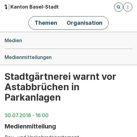
Kanton Basel-Stadt
Öffnet die
(Dieser Link führt zur Startseite)
Hauptnavigation
Themen
Organisation
Breadcrumb-Navigation
Medien
Medienmitteilungen
Stadtgärtnerei warnt vor
Astabbrüchen in
Parkanlagen
30.07.2018 - 16:00
Medienmitteilung