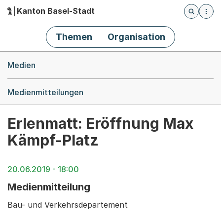
Kanton Basel-Stadt
Öffnet die
(Dieser Link führt zur Startseite)
Hauptnavigation
Themen
Organisation
Breadcrumb-Navigation
Medien
Medienmitteilungen
Erlenmatt: Eröffnung Max
Kämpf-Platz
20.06.2019 - 18:00
Medienmitteilung
Bau- und Verkehrsdepartement