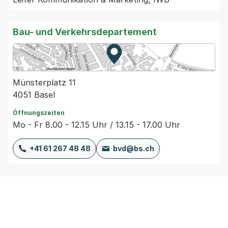
Bau- und Verkehrsdepartement
Zur Karte von MapBS.
Externer Link, wird in einem
Münsterplatz 11
4051 Basel
Öffnungszeiten
Mo - Fr 8.00 - 12.15 Uhr / 13.15 - 17.00 Uhr
+41 61 267 48 48
bvd@bs.ch