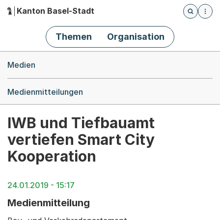
Kanton Basel-Stadt
Öffnet die
(Dieser Link führt zur Startseite)
Hauptnavigation
Themen
Organisation
Breadcrumb-Navigation
Medien
Medienmitteilungen
IWB und Tiefbauamt
vertiefen Smart City
Kooperation
24.01.2019 - 15:17
Medienmitteilung