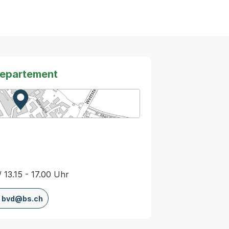
departement
Zur Karte von MapBS.
Externer Link, wird in einem neuen Tab oder Fenster
/ 13.15 - 17.00 Uhr
bvd@bs.ch