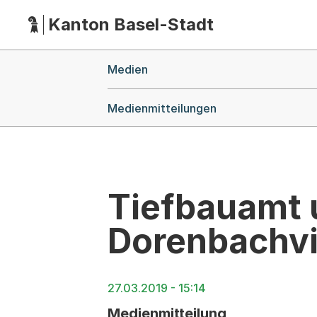
Kanton Basel-Stadt
Hauptnavigation
(Dieser Link führt zur Startseite)
Breadcrumb-Navigation
Medien
Medienmitteilungen
Tiefbauamt 
Dorenbachv
27.03.2019 - 15:14
Medienmitteilung