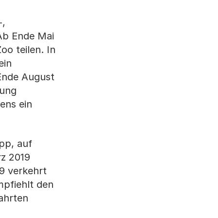
-,
 Ab Ende Mai
o teilen. In
ein
 Ende August
tung
ens ein
pp, auf
rz 2019
9 verkehrt
mpfiehlt den
ahrten