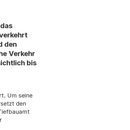
 das
verkehrt
d den
he Verkehr
chtlich bis
t. Um seine
rsetzt den
 Tiefbauamt
r