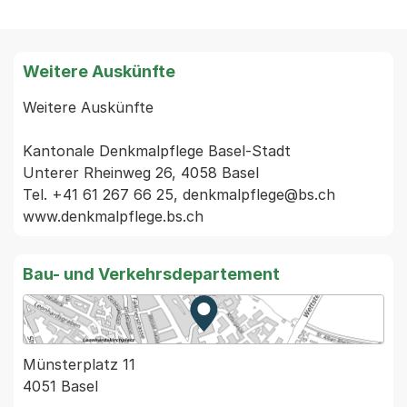
Weitere Auskünfte
Weitere Auskünfte

Kantonale Denkmalpflege Basel-Stadt

Unterer Rheinweg 26, 4058 Basel

Tel. +41 61 267 66 25, denkmalpflege@bs.ch

Bau- und Verkehrsdepartement
Zur Karte von MapBS.
Externer Link, wird in einem
Münsterplatz 11
4051 Basel