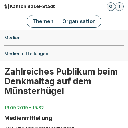
Kanton Basel-Stadt
Öffnet die
(Dieser Link führt zur Startseite)
Hauptnavigation
Themen
Organisation
Breadcrumb-Navigation
Medien
Medienmitteilungen
Zahlreiches Publikum beim
Denkmaltag auf dem
Münsterhügel
16.09.2019 - 15:32
Medienmitteilung