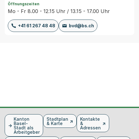
Öffnungszeiten
Mo - Fr 8.00 - 12.15 Uhr / 13.15 - 17.00 Uhr
+41 61 267 48 48
bvd@bs.ch
Fusszeile
Kanton
Stadtplan
Kontakte
Basel-
& Karte
&
Stadt als
Adressen
Arbeitgeber