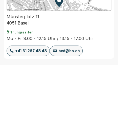
Zur Karte von MapBS.
Externer Link, wird in einem
Münsterplatz 11
4051 Basel
Öffnungszeiten
Mo - Fr 8.00 - 12.15 Uhr / 13.15 - 17.00 Uhr
+41 61 267 48 48
bvd@bs.ch