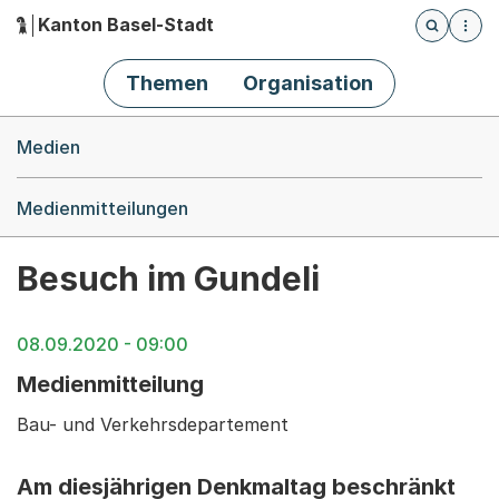
Kanton Basel-Stadt
Öffnet die
(Dieser Link führt zur Startseite)
Hauptnavigation
Themen
Organisation
Breadcrumb-Navigation
Medien
Medienmitteilungen
Besuch im Gundeli
08.09.2020 - 09:00
Medienmitteilung
Bau- und Verkehrsdepartement
Am diesjährigen Denkmaltag beschränkt