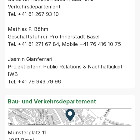
Verkehrsdepartement

Tel. +41 61 267 93 10

Mathias F. Böhm

Geschäftsführer Pro Innerstadt Basel

Tel. +41 61 271 67 84, Mobile +41 76 416 10 75

Jasmin Gianferrari

Projektleiterin Public Relations & Nachhaltigkeit 
IWB

Bau- und Verkehrsdepartement
Zur Karte von MapBS.
Externer Link, wird in einem
Münsterplatz 11
4051 Basel