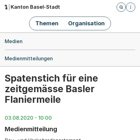
Kanton Basel-Stadt
Öffnet die
(Dieser Link führt zur Startseite)
Hauptnavigation
Themen
Organisation
Breadcrumb-Navigation
Medien
Medienmitteilungen
Spatenstich für eine
zeitgemässe Basler
Flaniermeile
03.08.2020 - 10:00
Medienmitteilung