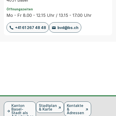
Öffnungszeiten
Mo - Fr 8.00 - 12.15 Uhr / 13.15 - 17.00 Uhr
+41 61 267 48 48
bvd@bs.ch
Fusszeile
Kanton
Stadtplan
Kontakte
Basel-
& Karte
&
Stadt als
Adressen