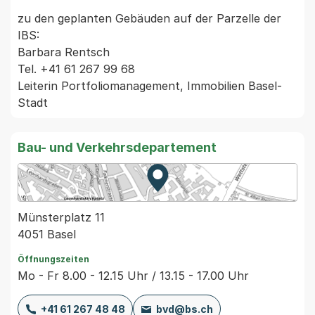
zu den geplanten Gebäuden auf der Parzelle der 
IBS:

Barbara Rentsch

Tel. +41 61 267 99 68

Leiterin Portfoliomanagement, Immobilien Basel-
Bau- und Verkehrsdepartement
Zur Karte von MapBS.
Externer Link, wird in einem
Münsterplatz 11
4051 Basel
Öffnungszeiten
Mo - Fr 8.00 - 12.15 Uhr / 13.15 - 17.00 Uhr
+41 61 267 48 48
bvd@bs.ch