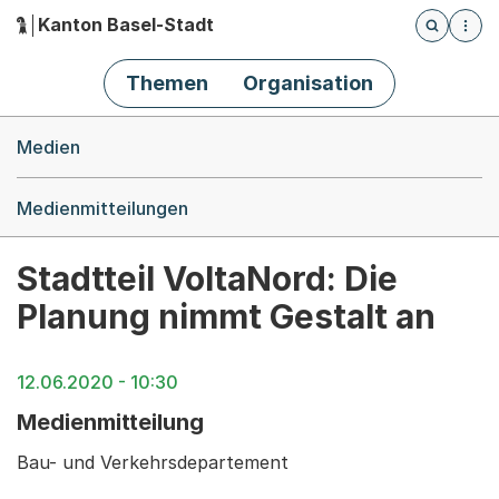
Kanton Basel-Stadt
Öffnet die
(Dieser Link führt zur Startseite)
Hauptnavigation
Themen
Organisation
Breadcrumb-Navigation
Medien
Medienmitteilungen
Stadtteil VoltaNord: Die
Planung nimmt Gestalt an
12.06.2020 - 10:30
Medienmitteilung
Bau- und Verkehrsdepartement