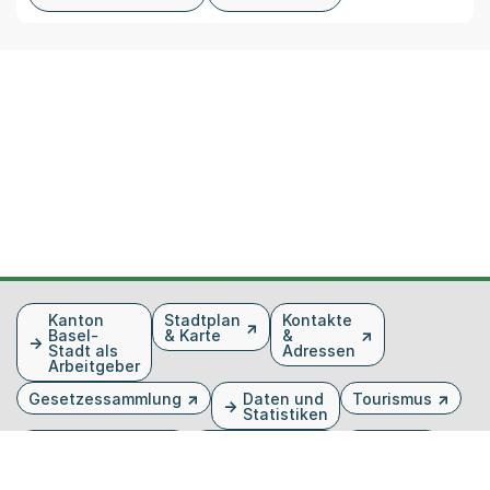
Fusszeile
Kanton
Stadtplan
Kontakte
Basel-
& Karte
&
Stadt als
Adressen
Arbeitgeber
Gesetzessammlung
Daten und
Tourismus
Statistiken
Veranstaltungen
Publikationen
Medien
Kantonsblatt
Bilddatenbank
Organigramm