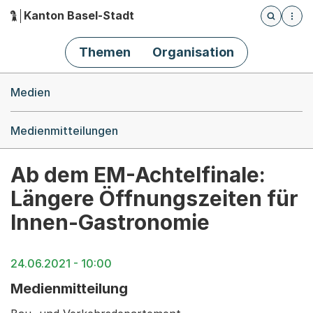
Kanton Basel-Stadt
Öffnet die
(Dieser Link führt zur Startseite)
Hauptnavigation
Themen
Organisation
Breadcrumb-Navigation
Medien
Medienmitteilungen
Ab dem EM-Achtelfinale:
Längere Öffnungszeiten für
Innen-Gastronomie
24.06.2021 - 10:00
Medienmitteilung