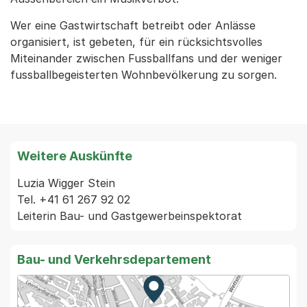
Wer eine Gastwirtschaft betreibt oder Anlässe
organisiert, ist gebeten, für ein rücksichtsvolles
Miteinander zwischen Fussballfans und der weniger
fussballbegeisterten Wohnbevölkerung zu sorgen.
Weitere Auskünfte
Luzia Wigger Stein

Tel. +41 61 267 92 02

Bau- und Verkehrsdepartement
Zur Karte von MapBS.
Externer Link, wird in einem