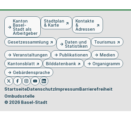
Fusszeile
Kanton
Stadtplan
Kontakte
Basel-
& Karte
&
Stadt als
Adressen
Arbeitgeber
Gesetzessammlung
Daten und
Tourismus
Statistiken
Veranstaltungen
Publikationen
Medien
Kantonsblatt
Bilddatenbank
Organigramm
Gebärdensprache
Externer Link, wird in einem neuen Tab oder Fenster 
Externer Link, wird in einem neuen Tab oder Fe
Externer Link, wird in einem neuen Tab od
Externer Link, wird in einem neuen Tab 
Externer Link, wird in einem neuen 
Twitter
Facebook
Instagram
Youtube
Linkedin
Startseite
Datenschutz
Impressum
Barrierefreiheit
Ombudsstelle
© 2026 Basel-Stadt