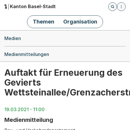
Kanton Basel-Stadt
Öffnet die
(Dieser Link führt zur Startseite)
Hauptnavigation
Themen
Organisation
Breadcrumb-Navigation
Medien
Medienmitteilungen
Auftakt für Erneuerung des
Gevierts
Wettsteinallee/Grenzacherst
19.03.2021 - 11:00
Medienmitteilung