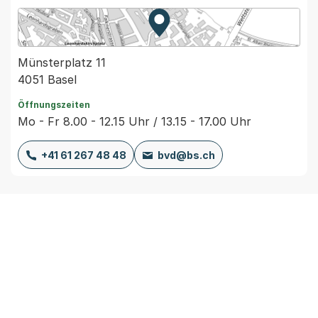
Zur Karte von MapBS.
Externer Link, wird in einem
Münsterplatz 11
4051 Basel
Öffnungszeiten
Mo - Fr 8.00 - 12.15 Uhr / 13.15 - 17.00 Uhr
+41 61 267 48 48
bvd@bs.ch