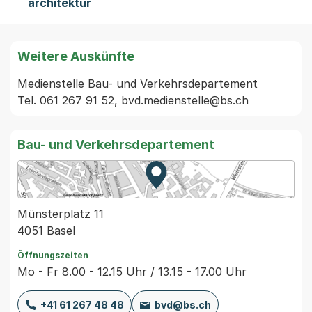
architektur
Weitere Auskünfte
Medienstelle Bau- und Verkehrsdepartement

Bau- und Verkehrsdepartement
Zur Karte von MapBS.
Externer Link, wird in einem
Münsterplatz 11
4051 Basel
Öffnungszeiten
Mo - Fr 8.00 - 12.15 Uhr / 13.15 - 17.00 Uhr
+41 61 267 48 48
bvd@bs.ch