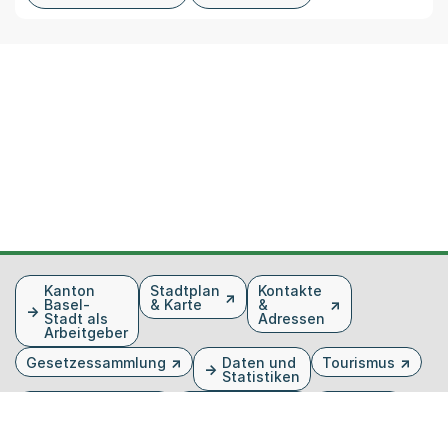
Fusszeile
Kanton
Stadtplan
Kontakte
Basel-
& Karte
&
Stadt als
Adressen
Arbeitgeber
Gesetzessammlung
Daten und
Tourismus
Statistiken
Veranstaltungen
Publikationen
Medien
Kantonsblatt
Bilddatenbank
Organigramm