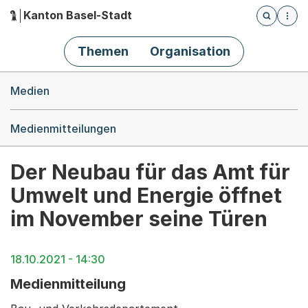
Kanton Basel-Stadt
Öffnet die
(Dieser Link führt zur Startseite)
Hauptnavigation
Themen
Organisation
Breadcrumb-Navigation
Medien
Medienmitteilungen
Der Neubau für das Amt für
Umwelt und Energie öffnet
im November seine Türen
18.10.2021 - 14:30
Medienmitteilung