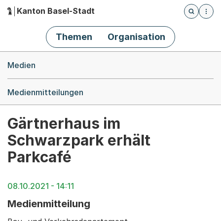
Kanton Basel-Stadt
Öffnet die
(Dieser Link führt zur Startseite)
Hauptnavigation
Themen
Organisation
Breadcrumb-Navigation
Medien
Medienmitteilungen
Gärtnerhaus im
Schwarzpark erhält
Parkcafé
08.10.2021 - 14:11
Medienmitteilung