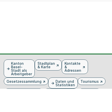
Fusszeile
Kanton
Stadtplan
Kontakte
Basel-
& Karte
&
Stadt als
Adressen
Arbeitgeber
Gesetzessammlung
Daten und
Tourismus
Statistiken
Veranstaltungen
Publikationen
Medien
Kantonsblatt
Bilddatenbank
Organigramm
Gebärdensprache