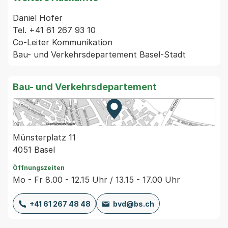
Daniel Hofer

Tel. +41 61 267 93 10

Co-Leiter Kommunikation

Bau- und Verkehrsdepartement
Zur Karte von MapBS.
Externer Link, wird in einem
Münsterplatz 11
4051 Basel
Öffnungszeiten
Mo - Fr 8.00 - 12.15 Uhr / 13.15 - 17.00 Uhr
+41 61 267 48 48
bvd@bs.ch