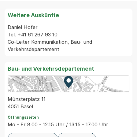
Weitere Auskünfte
Daniel Hofer

Tel. +41 61 267 93 10

Co-Leiter Kommunikation, Bau- und 
Bau- und Verkehrsdepartement
Zur Karte von MapBS.
Externer Link, wird in einem
Münsterplatz 11
4051 Basel
Öffnungszeiten
Mo - Fr 8.00 - 12.15 Uhr / 13.15 - 17.00 Uhr