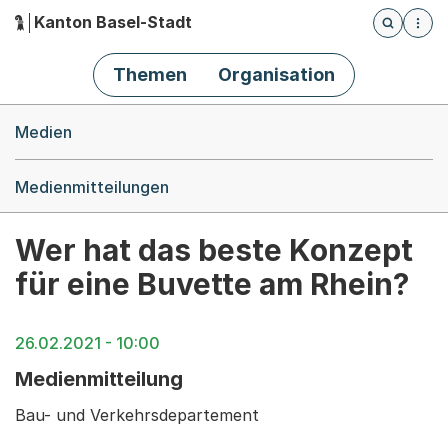
Kanton Basel-Stadt
Öffnet die
(Dieser Link führt zur Startseite)
Hauptnavigation
Themen
Organisation
Breadcrumb-Navigation
Medien
Medienmitteilungen
Wer hat das beste Konzept
für eine Buvette am Rhein?
26.02.2021 - 10:00
Medienmitteilung
Bau- und Verkehrsdepartement