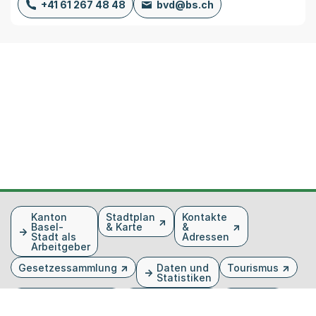
+41 61 267 48 48
bvd@bs.ch
Fusszeile
Kanton
Stadtplan
Kontakte
Basel-
& Karte
&
Stadt als
Adressen
Arbeitgeber
Gesetzessammlung
Daten und
Tourismus
Statistiken
Veranstaltungen
Publikationen
Medien