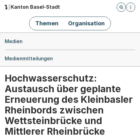
Kanton Basel-Stadt
Öffnet die
(Dieser Link führt zur Startseite)
Hauptnavigation
Themen
Organisation
Breadcrumb-Navigation
Medien
Medienmitteilungen
Hochwasserschutz:
Austausch über geplante
Erneuerung des Kleinbasler
Rheinbords zwischen
Wettsteinbrücke und
Mittlerer Rheinbrücke