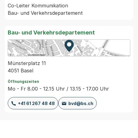
Co-Leiter Kommunikation

Bau- und Verkehrsdepartement
Zur Karte von MapBS.
Externer Link, wird in einem
Münsterplatz 11
4051 Basel
Öffnungszeiten
Mo - Fr 8.00 - 12.15 Uhr / 13.15 - 17.00 Uhr
+41 61 267 48 48
bvd@bs.ch