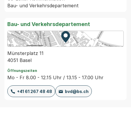
Bau- und Verkehrsdepartement
Zur Karte von MapBS.
Externer Link, wird in einem
Münsterplatz 11
4051 Basel
Öffnungszeiten
Mo - Fr 8.00 - 12.15 Uhr / 13.15 - 17.00 Uhr
+41 61 267 48 48
bvd@bs.ch