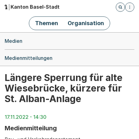
Kanton Basel-Stadt
Öffnet die
(Dieser Link führt zur Startseite)
Hauptnavigation
Themen
Organisation
Breadcrumb-Navigation
Medien
Medienmitteilungen
Längere Sperrung für alte
Wiesebrücke, kürzere für
St. Alban-Anlage
17.11.2022 - 14:30
Medienmitteilung