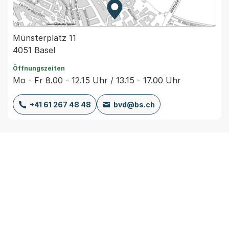
Zur Karte von MapBS.
Externer Link, wird in einem
Münsterplatz 11
4051 Basel
Öffnungszeiten
Mo - Fr 8.00 - 12.15 Uhr / 13.15 - 17.00 Uhr
+41 61 267 48 48
bvd@bs.ch