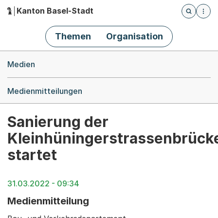
Kanton Basel-Stadt
Öffnet die
(Dieser Link führt zur Startseite)
Hauptnavigation
Themen
Organisation
Breadcrumb-Navigation
Medien
Medienmitteilungen
Sanierung der
Kleinhüningerstrassenbrück
startet
31.03.2022 - 09:34
Medienmitteilung