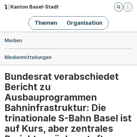
Kanton Basel-Stadt
Öffnet die
(Dieser Link führt zur Startseite)
Hauptnavigation
Themen
Organisation
Breadcrumb-Navigation
Medien
Medienmitteilungen
Bundesrat verabschiedet
Bericht zu
Ausbauprogrammen
Bahninfrastruktur: Die
trinationale S-Bahn Basel ist
auf Kurs, aber zentrales