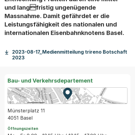
und langfristig ungenügende
Massnahme. Damit gefährdet er die
Leistungsfähigkeit des nationalen und
internationalen Eisenbahnknotens Basel.
2023-08-17_Medienmitteilung trireno Botschaft
2023
Bau- und Verkehrsdepartement
Zur Karte von MapBS.
Externer Link, wird in einem
Münsterplatz 11
4051 Basel
Öffnungszeiten