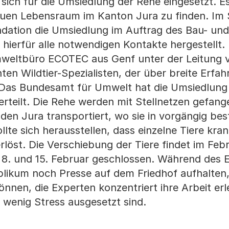
ich für die Umsiedlung der Rehe eingesetzt. Es 
euen Lebensraum im Kanton Jura zu finden. Im 
ondation die Umsiedlung im Auftrag des Bau- und
ierfür alle notwendigen Kontakte hergestellt. 
eltbüro ECOTEC aus Genf unter der Leitung vo
ten Wildtier-Spezialisten, der über breite Erfa
 Das Bundesamt für Umwelt hat die Umsiedlung
erteilt. Die Rehe werden mit Stellnetzen gefan
n den Jura transportiert, wo sie in vorgängig b
lte sich herausstellen, dass einzelne Tiere kra
erlöst. Die Verschiebung der Tiere findet im Febr
 8. und 15. Februar geschlossen. Während des 
blikum noch Presse auf dem Friedhof aufhalten,
önnen, die Experten konzentriert ihre Arbeit er
 wenig Stress ausgesetzt sind.