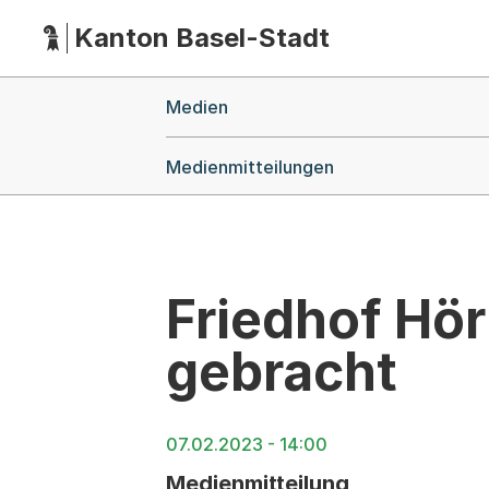
Kanton Basel-Stadt
Hauptnavigation
(Dieser Link führt zur Startseite)
Breadcrumb-Navigation
Medien
Medienmitteilungen
Friedhof Hör
gebracht
07.02.2023 - 14:00
Medienmitteilung