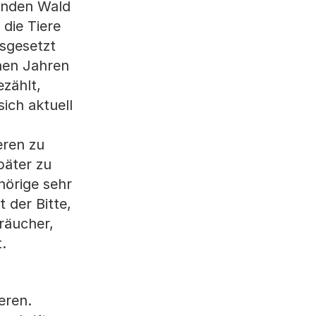
zenden Wald
die Tiere
sgesetzt
enen Jahren
zählt,
ich aktuell
eren zu
päter zu
hörige sehr
 der Bitte,
räucher,
.
eren.