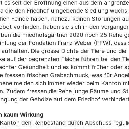
bt es seit der Eröffnung einen aus dem angren
 die den Friedhof umgebende Siedlung wuchs, 
ichen Feinde haben, nahezu keinen Störungen au
ebot vorfinden, haben sie sich in den vergang
aben die Friedhofsgärtner 2020 noch 25 Rehe ge
Zählung der Fondation Franz Weber (FFW), dass s
aufhalten. Die grosse Dichte der Tiere und die
 auf der begrenzten Fläche führen bei den Ti
chlechter Gesundheit und es kommt früher oder s
re fressen frischen Grabschmuck, was für Ange
ebene melden sich immer wieder beim Kanton mit
. Zudem fressen die Rehe junge Bäume und St
üngung der Gehölze auf dem Friedhof verhindert
n kaum Wirkung
r Kanton den Rehbestand durch Abschuss reguli