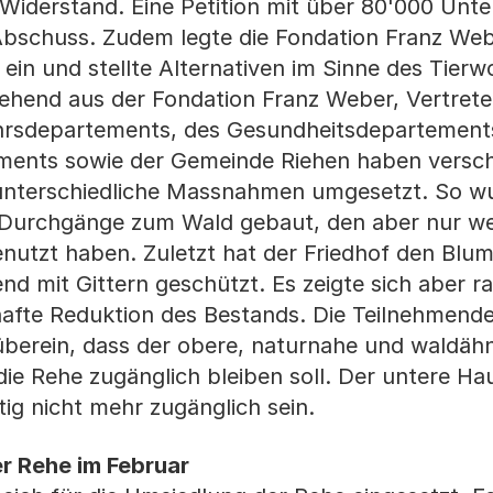
 Widerstand. Eine Petition mit über 80'000 Unte
 Abschuss. Zudem legte die Fondation Franz We
in und stellte Alternativen im Sinne des Tierwo
tehend aus der Fondation Franz Weber, Vertret
ehrsdepartements, des Gesundheitsdepartement
ements sowie der Gemeinde Riehen haben versc
 unterschiedliche Massnahmen umgesetzt. So 
 Durchgänge zum Wald gebaut, den aber nur we
enutzt haben. Zuletzt hat der Friedhof den Bl
 mit Gittern geschützt. Es zeigte sich aber ra
hafte Reduktion des Bestands. Die Teilnehmend
erein, dass der obere, naturnahe und waldähnl
die Rehe zugänglich bleiben soll. Der untere Hau
ftig nicht mehr zugänglich sein.
er Rehe im Februar