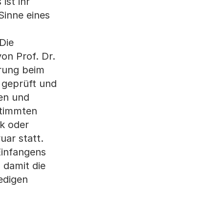
ist ihr
Sinne eines
Die
n Prof. Dr.
hrung beim
 geprüft und
gen und
estimmten
nk oder
uar statt.
Einfangens
 damit die
ledigen