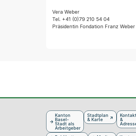
Vera Weber

Tel. +41 (0)79 210 54 04

Fusszeile
Kanton
Stadtplan
Kontak
Basel-
& Karte
&
Stadt als
Adress
Arbeitgeber