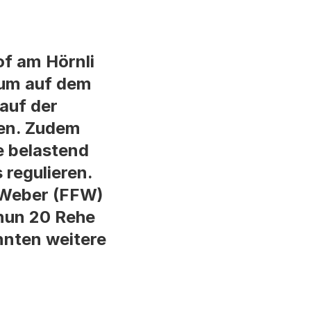
of am Hörnli
aum auf dem
 auf der
ren. Zudem
e belastend
 regulieren.
z Weber (FFW)
 nun 20 Rehe
nnten weitere