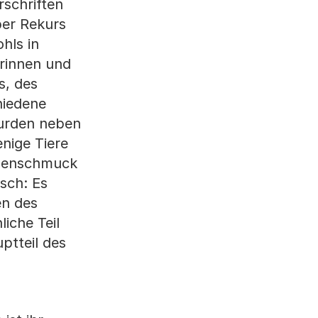
rschriften
ber Rekurs
hls in
erinnen und
s, des
hiedene
wurden neben
nige Tiere
umenschmuck
sch: Es
en des
iche Teil
ptteil des