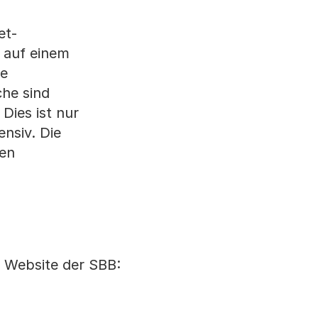
et-
 auf einem
ne
che sind
Dies ist nur
nsiv. Die
den
 Website der SBB: