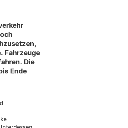
verkehr
doch
chzusetzen,
e. Fahrzeuge
fahren. Die
bis Ende
nd
cke
Unterdessen