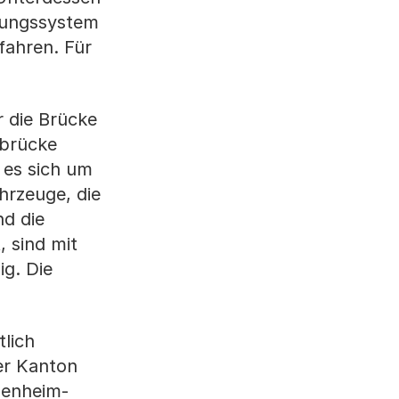
chungssystem
fahren. Für
r die Brücke
nbrücke
 es sich um
hrzeuge, die
nd die
, sind mit
g. Die
lich
er Kanton
penheim-