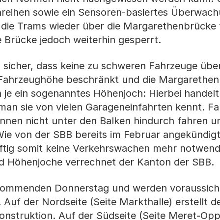
enreihen sowie ein Sensoren-basiertes Überwa
n die Trams wieder über die Margarethenbrücke 
 Brücke jedoch weiterhin gesperrt.
 sicher, dass keine zu schweren Fahrzeuge übe
e Fahrzeughöhe beschränkt und die Margarethe
n je ein sogenanntes Höhenjoch: Hierbei handelt
n sie von vielen Garageneinfahrten kennt. Fa
nnen nicht unter den Balken hindurch fahren u
Wie von der SBB bereits im Februar angekündigt
nftig somit keine Verkehrswachen mehr notwendi
d Höhenjoche verrechnet der Kanton der SBB.
kommenden Donnerstag und werden voraussicht
uf der Nordseite (Seite Markthalle) erstellt d
konstruktion. Auf der Südseite (Seite Meret-Op