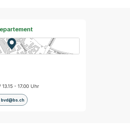
departement
Zur Karte von MapBS.
Externer Link, wird in einem neuen Tab oder Fenster
/ 13.15 - 17.00 Uhr
bvd@bs.ch