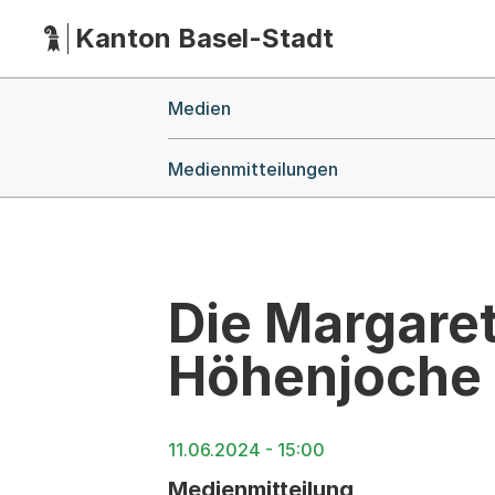
Kanton Basel-Stadt
Hauptnavigation
(Dieser Link führt zur Startseite)
Breadcrumb-Navigation
Medien
Medienmitteilungen
Die Margare
Höhenjoche
11.06.2024 - 15:00
Medienmitteilung