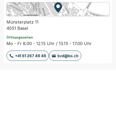
Zur Karte von MapBS.
Externer Link, wird in einem
Münsterplatz 11
4051 Basel
Öffnungszeiten
Mo - Fr 8.00 - 12.15 Uhr / 13.15 - 17.00 Uhr
+41 61 267 48 48
bvd@bs.ch