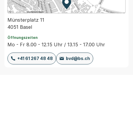
Zur Karte von MapBS.
Externer Link, wird in einem
Münsterplatz 11
4051 Basel
Öffnungszeiten
Mo - Fr 8.00 - 12.15 Uhr / 13.15 - 17.00 Uhr
+41 61 267 48 48
bvd@bs.ch