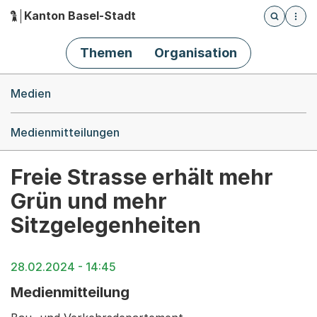
Kanton Basel-Stadt
Öffnet die
(Dieser Link führt zur Startseite)
Hauptnavigation
Themen
Organisation
Breadcrumb-Navigation
Medien
Medienmitteilungen
Freie Strasse erhält mehr
Grün und mehr
Sitzgelegenheiten
28.02.2024 - 14:45
Medienmitteilung